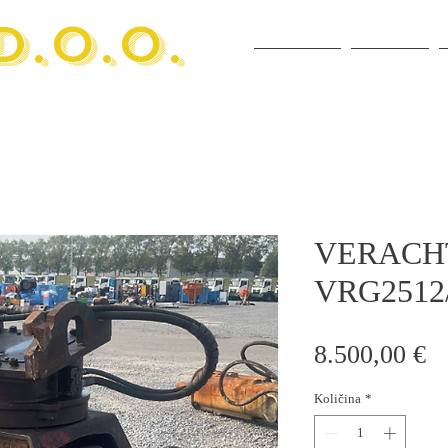
D.O.O.
POČETNA
USLUGE
VERACH
VRG2512
Ci
8.500,00 €
Količina
*