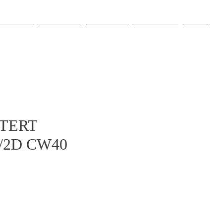
O NAMA
PROJEKTI
PRODAJA
NJUŠKALO
VIŠE
TERT
/2D CW40
jena