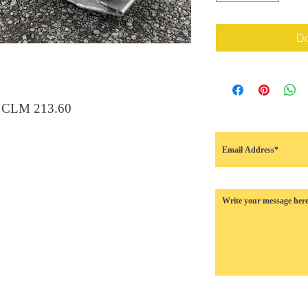
Do
e CLM 213.60