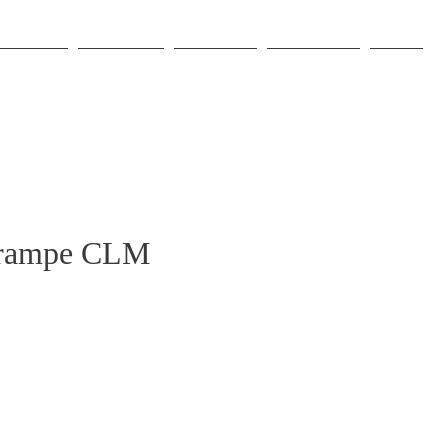
O NAMA
PROJEKTI
PRODAJA
NJUŠKALO
VIŠE
 rampe CLM
jena