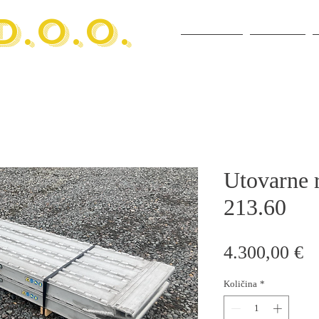
D.O.O.
POČETNA
USLUGE
Utovarne
213.60
Ci
4.300,00 €
Količina
*