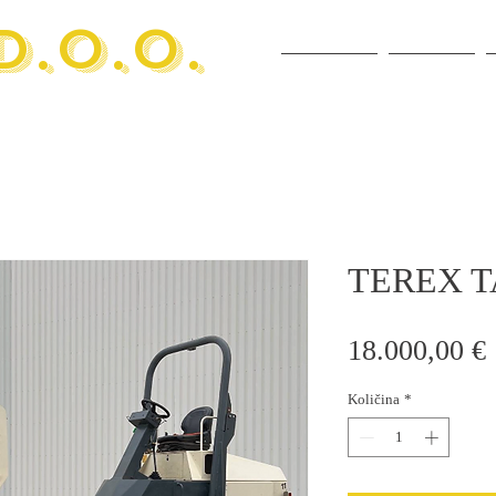
D.O.O.
POČETNA
USLUGE
TEREX T
18.000,00 €
Količina
*