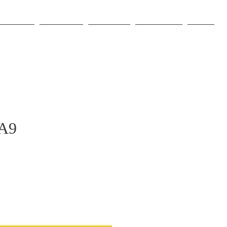
O NAMA
PROJEKTI
PRODAJA
NJUŠKALO
VIŠE
A9
Cijena